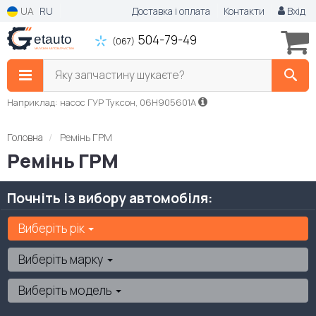
UA
RU
Доставка і оплата
Контакти
Вхід
504-79-49
(067)
Яку запчастину шукаєте?
Наприклад: насос ГУР Туксон, 06H905601A
Головна
Ремінь ГРМ
Ремінь ГРМ
Почніть із вибору автомобіля:
Виберіть рік
Виберіть марку
Виберіть модель