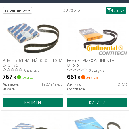
1 - 30 из 513
за рейтингом
Фільтри
РЕМІНЬ ЗУБЧАТИЙ BOSCH 1 987
Ремінь ГРМ CONTINENTAL
949 473
CT513
0 відгуків
0 відгуків
767
661
₴
сьогодні
₴
завтра
Артикул:
1 987 949 473
Артикул:
CT513
BOSCH
Contitech
КУПИТИ
КУПИТИ