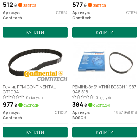
512
577
₴
завтра
₴
завтра
Артикул:
CT887
Артикул:
CT874
Contitech
Contitech
КУПИТИ
КУПИТИ
Ремінь ГРМ CONTINENTAL
РЕМІНЬ ЗУБЧАТИЙ BOSCH 1 987
CT1094
948 818
0 відгуків
0 відгуків
977
384
₴
сьогодні
₴
сьогодні
Артикул:
CT1094
Артикул:
1 987 948 818
Contitech
BOSCH
КУПИТИ
КУПИТИ