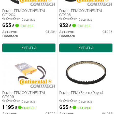
Ремінь ГРМ CONTINENTAL
Ремінь ГРМ CONTINENTAL
CT1204
CT908
0 відгуків
0 відгуків
653
932
₴
сьогодні
₴
сьогодні
Артикул:
CT1204
Артикул:
CT908
Contitech
Contitech
КУПИТИ
КУПИТИ
Ремінь ГРМ CONTINENTAL
Ремінь ГРМ (Вир-во Dayco)
CT909
0 відгуків
0 відгуків
1 195
655
₴
сьогодні
₴
сьогодні
Артикул:
CT909
Артикул:
941085