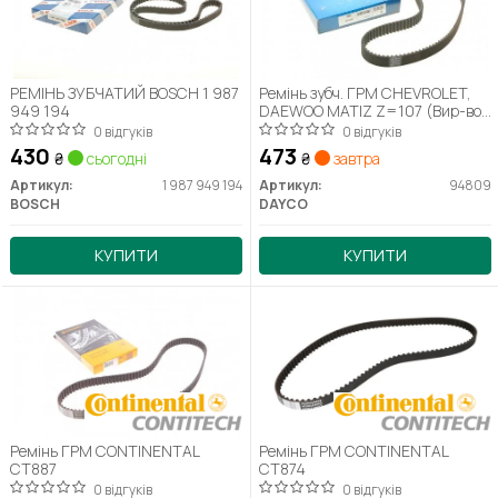
РЕМІНЬ ЗУБЧАТИЙ BOSCH 1 987
Ремінь зубч. ГРМ CHEVROLET,
949 194
DAEWOO MATIZ Z=107 (Вир-во
DAYCO)
0 відгуків
0 відгуків
430
473
₴
сьогодні
₴
завтра
Артикул:
1 987 949 194
Артикул:
94809
BOSCH
DAYCO
КУПИТИ
КУПИТИ
Ремінь ГРМ CONTINENTAL
Ремінь ГРМ CONTINENTAL
CT887
CT874
0 відгуків
0 відгуків