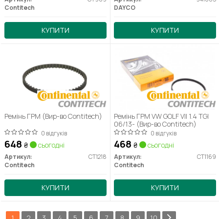
Contitech
DAYCO
КУПИТИ
КУПИТИ
Ремінь ГРМ (Вир-во Contitech)
Ремінь ГРМ VW GOLF VII 1.4 TGI
06/13- (Вир-во Contitech)
0 відгуків
0 відгуків
648
468
₴
сьогодні
₴
сьогодні
Артикул:
CT1218
Артикул:
CT1169
Contitech
Contitech
КУПИТИ
КУПИТИ
1
2
3
4
5
6
7
8
9
10