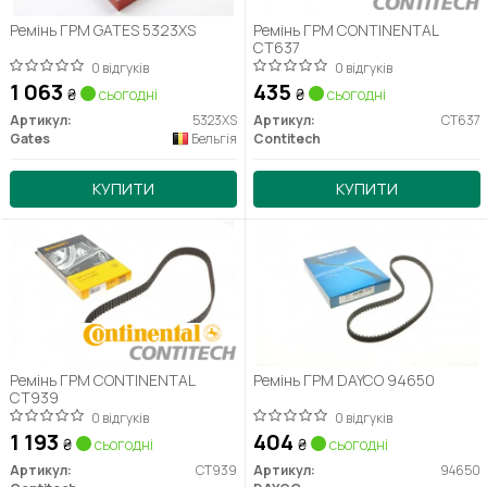
Ремінь ГРМ GATES 5323XS
Ремінь ГРМ CONTINENTAL
CT637
0 відгуків
0 відгуків
1 063
435
₴
сьогодні
₴
сьогодні
Артикул:
5323XS
Артикул:
CT637
Gates
Бельгія
Contitech
КУПИТИ
КУПИТИ
Ремінь ГРМ CONTINENTAL
Ремінь ГРМ DAYCO 94650
CT939
0 відгуків
0 відгуків
1 193
404
₴
сьогодні
₴
сьогодні
Артикул:
CT939
Артикул:
94650