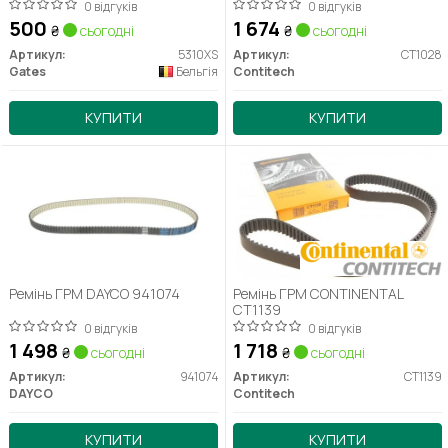
0 відгуків
0 відгуків
500
1 674
₴
сьогодні
₴
сьогодні
Артикул:
5310XS
Артикул:
CT1028
Gates
Бельгія
Contitech
КУПИТИ
КУПИТИ
Ремінь ГРМ DAYCO 941074
Ремінь ГРМ CONTINENTAL
CT1139
0 відгуків
0 відгуків
1 498
1 718
₴
сьогодні
₴
сьогодні
Артикул:
941074
Артикул:
CT1139
DAYCO
Contitech
КУПИТИ
КУПИТИ