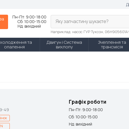
Д
Пн-Пт:
9:00-18:00
 за
Яку запчастину шукаєте?
Сб:
10:00-15:00
Нд:
вихідний
Наприклад: насос ГУР Туксон, 06H905601A
холодження та
Двигун і Система
Зчеплення та
опалення
вихлопу
трансмісія
Графік роботи
9-49
Пн-Пт: 9:00-18:00
Сб: 10:00-15:00
інок
Нд: вихідний
IN