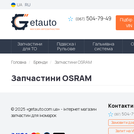
UA
RU
504-79-49
(067)
Підбір
VIN
Запчастини
Підвіска і
Гальмівна
О
для ТО
Рульове
система
Головна
Бренди
Запчастини OSRAM
Запчастини OSRAM
Контакти
© 2025 «getauto.com.ua» - інтернет магазин
504-7
запчастин для іномарок
(067)
Замовити дзв
Запит на V