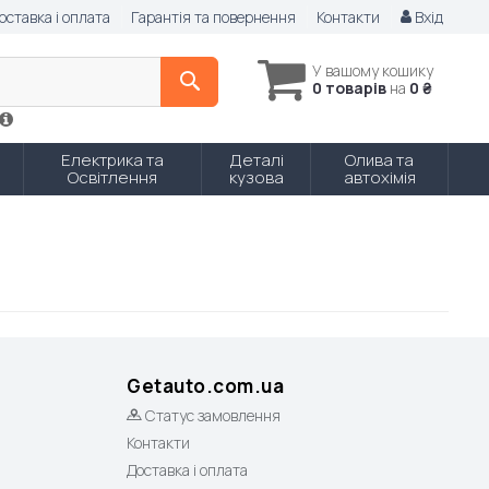
оставка і оплата
Гарантія та повернення
Контакти
Вхід
У вашому кошику
0 товарів
на
0 ₴
Електрика та
Деталі
Олива та
Освітлення
кузова
автохімія
Getauto.com.ua
Статус замовлення
Контакти
Доставка і оплата