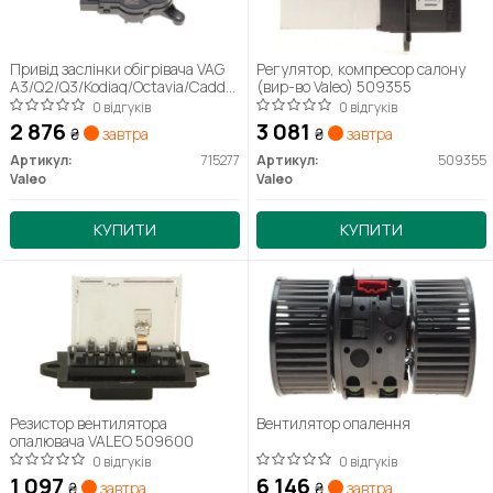
Привід заслінки обігрівача VAG
Регулятор, компресор салону
A3/Q2/Q3/Kodiaq/Octavia/Caddy/CC/Golf/Passat
(вир-во Valeo) 509355
"1,0-3,6 "03>>
0 відгуків
0 відгуків
2 876
3 081
₴
завтра
₴
завтра
Артикул:
715277
Артикул:
509355
Valeo
Valeo
КУПИТИ
КУПИТИ
Резистор вентилятора
Вентилятор опалення
опалювача VALEO 509600
0 відгуків
0 відгуків
1 097
6 146
₴
завтра
₴
завтра