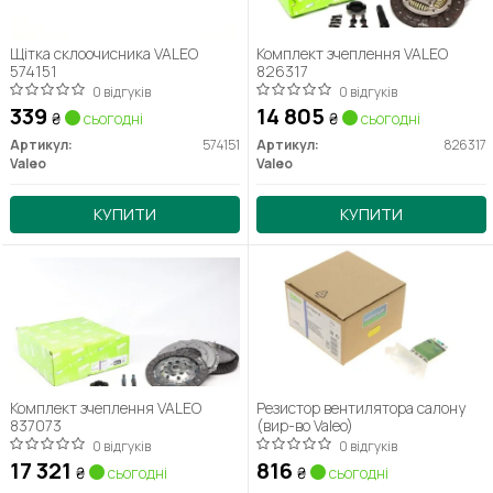
Щітка склоочисника VALEO
Комплект зчеплення VALEO
574151
826317
0 відгуків
0 відгуків
339
14 805
₴
сьогодні
₴
сьогодні
Артикул:
574151
Артикул:
826317
Valeo
Valeo
КУПИТИ
КУПИТИ
Комплект зчеплення VALEO
Резистор вентилятора салону
837073
(вир-во Valeo)
0 відгуків
0 відгуків
17 321
816
₴
сьогодні
₴
сьогодні