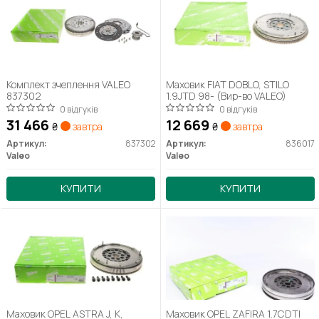
Комплект зчеплення VALEO
Маховик FIAT DOBLO, STILO
837302
1.9JTD 98- (Вир-во VALEO)
0 відгуків
0 відгуків
31 466
12 669
₴
завтра
₴
завтра
Артикул:
837302
Артикул:
836017
Valeo
Valeo
КУПИТИ
КУПИТИ
Маховик OPEL ASTRA J, K,
Маховик OPEL ZAFIRA 1.7CDTI