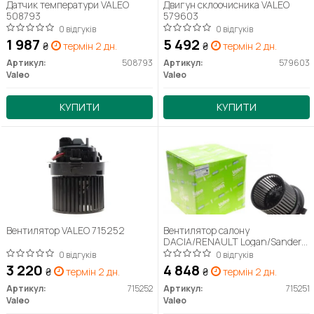
Датчик температури VALEO
Двигун склоочисника VALEO
508793
579603
0 відгуків
0 відгуків
1 987
5 492
₴
термін 2 дн.
₴
термін 2 дн.
Артикул:
508793
Артикул:
579603
Valeo
Valeo
КУПИТИ
КУПИТИ
Вентилятор VALEO 715252
Вентилятор салону
DACIA/RENAULT Logan/Sandero
"0,9-1,6 "12>>
0 відгуків
0 відгуків
3 220
4 848
₴
термін 2 дн.
₴
термін 2 дн.
Артикул:
715252
Артикул:
715251
Valeo
Valeo