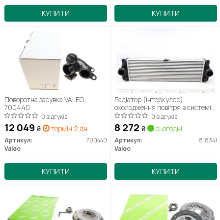
КУПИТИ
КУПИТИ
Поворотна засувка VALEO
Радіатор (інтеркулер)
700440
охолодження повітря в системі
наддуву VALEO 818341
0 відгуків
0 відгуків
12 049
8 272
₴
термін 2 дн.
₴
сьогодні
Артикул:
700440
Артикул:
818341
Valeo
Valeo
КУПИТИ
КУПИТИ