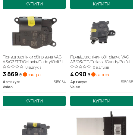
КУПИТИ
КУПИТИ
Привід заслінки обігрівача VAG
Привід заслінки обігрівача VAG
A3/Q3/TT/Octavia/Caddy/Golf/Jetta/Touran
A3/Q3/TT/Octavia/Caddy/Golf/Jet
"1,2-3,6 "03>>
"1,0-3,6 "03>>
0 відгуків
0 відгуків
3 869
4 090
₴
завтра
₴
завтра
Артикул:
515064
Артикул:
515065
Valeo
Valeo
КУПИТИ
КУПИТИ