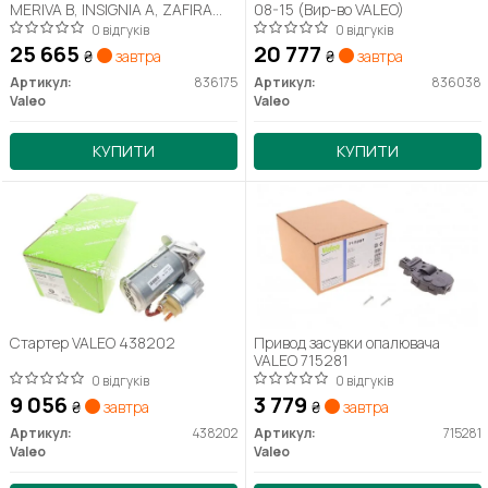
MERIVA B, INSIGNIA A, ZAFIRA
08-15 (Вир-во VALEO)
TOURER C 1.6CDTi, 13- (Вир-во
0 відгуків
0 відгуків
VALEO)
25 665
20 777
₴
завтра
₴
завтра
Артикул:
836175
Артикул:
836038
Valeo
Valeo
КУПИТИ
КУПИТИ
Стартер VALEO 438202
Привод засувки опалювача
VALEO 715281
0 відгуків
0 відгуків
9 056
3 779
₴
завтра
₴
завтра
Артикул:
438202
Артикул:
715281
Valeo
Valeo