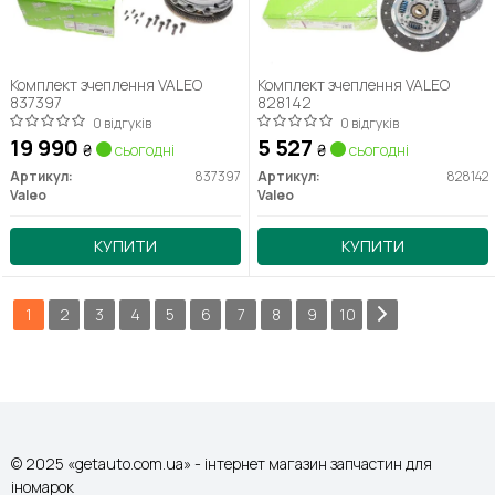
Комплект зчеплення VALEO
Комплект зчеплення VALEO
837397
828142
0 відгуків
0 відгуків
19 990
5 527
₴
сьогодні
₴
сьогодні
Артикул:
837397
Артикул:
828142
Valeo
Valeo
КУПИТИ
КУПИТИ
1
2
3
4
5
6
7
8
9
10
© 2025 «getauto.com.ua» - інтернет магазин запчастин для
іномарок