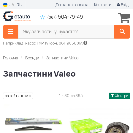
UA
RU
Доставка і оплата
Контакти
Вхід
504-79-49
(067)
Яку запчастину шукаєте?
Наприклад: насос ГУР Туксон, 06H905601A
Головна
Бренди
Запчастини Valeo
Запчастини Valeo
1 - 30 из 395
за рейтингом
Фільтри