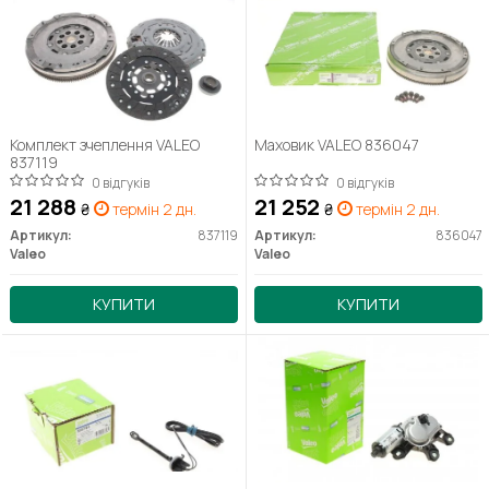
Комплект зчеплення VALEO
Маховик VALEO 836047
837119
0 відгуків
0 відгуків
21 288
21 252
₴
термін 2 дн.
₴
термін 2 дн.
Артикул:
837119
Артикул:
836047
Valeo
Valeo
КУПИТИ
КУПИТИ