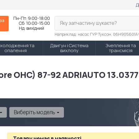
Д
Пн-Пт:
9:00-18:00
 за
Яку запчастину шукаєте?
Сб:
10:00-15:00
Нд:
вихідний
Наприклад: насос ГУР Туксон, 06H905601A
холодження та
Двигун і Система
Зчеплення та
опалення
вихлопу
трансмісія
tore OHC) 87-92 ADRIAUTO 13.0377
Виберіть модель
Товару немає в наявності
.