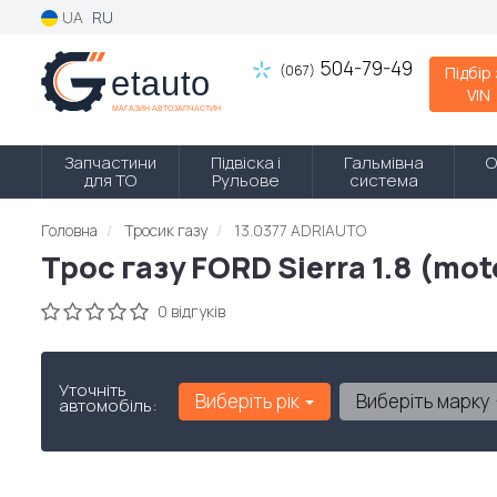
UA
RU
504-79-49
(067)
Підбір
VIN
Запчастини
Підвіска і
Гальмівна
О
для ТО
Рульове
система
Головна
Тросик газу
13.0377 ADRIAUTO
Трос газу FORD Sierra 1.8 (mo
0 відгуків
Уточніть
Виберіть рік
Виберіть марку
автомобіль: