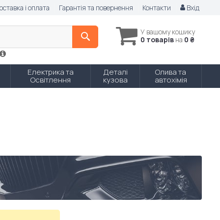
оставка і оплата
Гарантія та повернення
Контакти
Вхід
У вашому кошику
0 товарів
на
0 ₴
Електрика та
Деталі
Олива та
Освітлення
кузова
автохімія