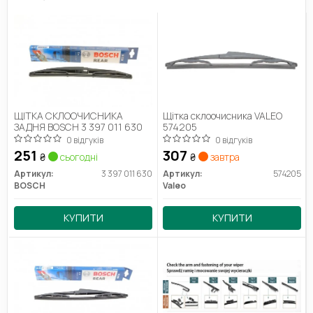
ЩІТКА СКЛООЧИСНИКА
Щітка склоочисника VALEO
ЗАДНЯ BOSCH 3 397 011 630
574205
0 відгуків
0 відгуків
251
307
₴
сьогодні
₴
завтра
Артикул:
3 397 011 630
Артикул:
574205
BOSCH
Valeo
КУПИТИ
КУПИТИ