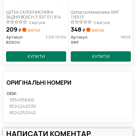
ЩІТКА СКЛООЧИСНИКА
Щітка склоочисника SWF
ЗАДНЯ BOSCH 3 397 011 814
116513
0 відгуків
0 відгуків
209
348
₴
завтра
₴
завтра
Артикул:
3 397 011 814
Артикул:
116513
BOSCH
SWF
КУПИТИ
КУПИТИ
ОРИГІНАЛЬНІ НОМЕРИ
OEM:
3834058J00
8524242030
8524252040
НАПИСАТИ КОМЕНТАР