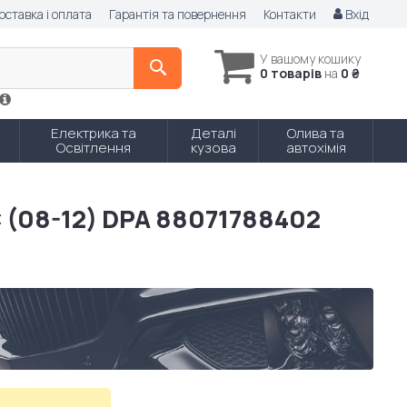
оставка і оплата
Гарантія та повернення
Контакти
Вхід
У вашому кошику
0 товарів
на
0 ₴
Електрика та
Деталі
Олива та
Освітлення
кузова
автохімія
 (08-12) DPA 88071788402