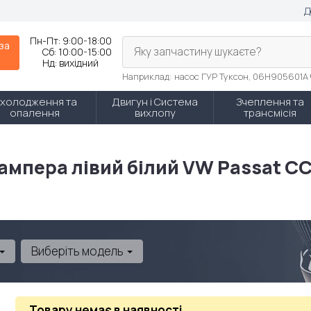
Д
Пн-Пт:
9:00-18:00
 за
Яку запчастину шукаєте?
Сб:
10:00-15:00
Нд:
вихідний
Наприклад: насос ГУР Туксон, 06H905601A
холодження та
Двигун і Система
Зчеплення та
опалення
вихлопу
трансмісія
ампера лівий білий VW Passat CC
Виберіть модель
Товару немає в наявності
.