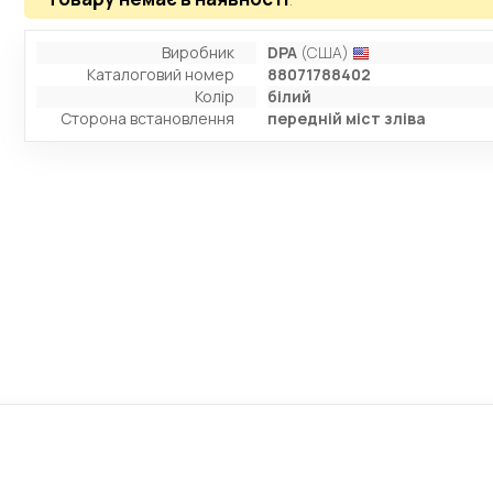
Виробник
DPA
(США)
Каталоговий номер
88071788402
Колір
білий
Сторона встановлення
передній міст зліва