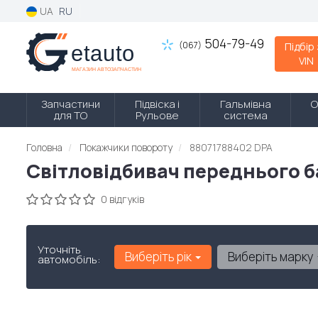
UA
RU
504-79-49
(067)
Підбір
VIN
Запчастини
Підвіска і
Гальмівна
О
для ТО
Рульове
система
Головна
Покажчики повороту
88071788402 DPA
Світловідбивач переднього б
0 відгуків
Уточніть
Виберіть рік
Виберіть марку
автомобіль: