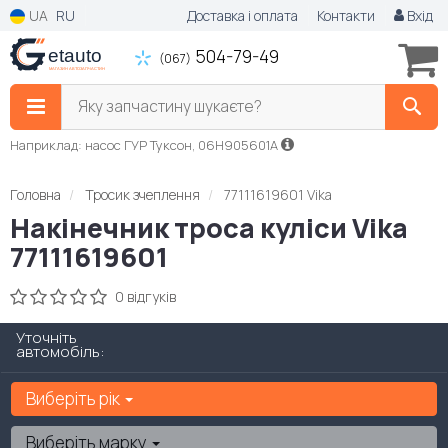
UA
RU
Доставка і оплата
Контакти
Вхід
504-79-49
(067)
Яку запчастину шукаєте?
Наприклад: насос ГУР Туксон, 06H905601A
Головна
Тросик зчеплення
77111619601 Vika
Накінечник троса куліси Vika
77111619601
0 відгуків
Уточніть
автомобіль:
Виберіть рік
Виберіть марку