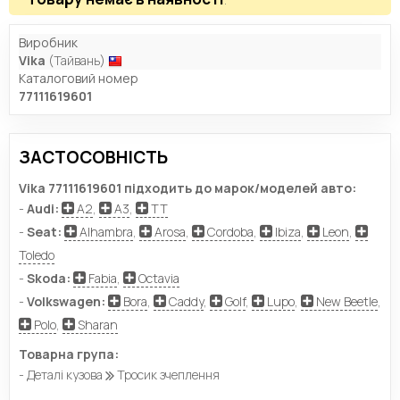
Виробник
Vika
(Тайвань)
Каталоговий номер
77111619601
ЗАСТОСОВНІСТЬ
Vika 77111619601 підходить до марок/моделей авто:
-
Audi:
A2
,
A3
,
TT
-
Seat:
Alhambra
,
Arosa
,
Cordoba
,
Ibiza
,
Leon
,
Toledo
-
Skoda:
Fabia
,
Octavia
-
Volkswagen:
Bora
,
Caddy
,
Golf
,
Lupo
,
New Beetle
,
Polo
,
Sharan
Товарна група:
- Деталі кузова
Тросик зчеплення