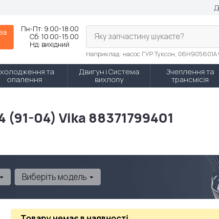
Д
Пн-Пт:
9:00-18:00
 за
Яку запчастину шукаєте?
Сб:
10:00-15:00
Нд:
вихідний
Наприклад: насос ГУР Туксон, 06H905601A
холодження та
Двигун і Система
Зчеплення та
опалення
вихлопу
трансмісія
4 (91-04) Vika 88371799401
Виберіть модель
Товару немає в наявності
.