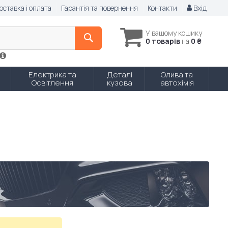
оставка і оплата
Гарантія та повернення
Контакти
Вхід
У вашому кошику
0 товарів
на
0 ₴
Електрика та
Деталі
Олива та
Освітлення
кузова
автохімія