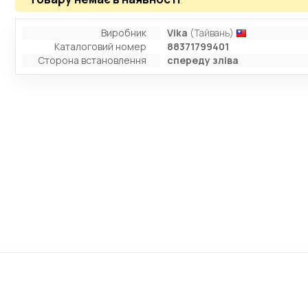
Виробник
Vika
(Тайвань)
Каталоговий номер
88371799401
Сторона встановлення
спереду зліва