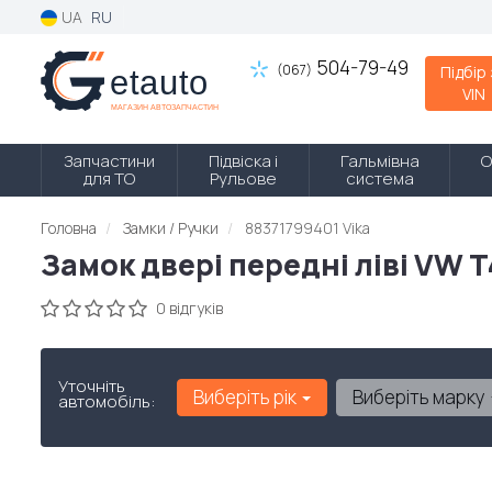
UA
RU
504-79-49
(067)
Підбір
VIN
Запчастини
Підвіска і
Гальмівна
О
для ТО
Рульове
система
Головна
Замки / Ручки
88371799401 Vika
Замок двері передні ліві VW T
0 відгуків
Уточніть
Виберіть рік
Виберіть марку
автомобіль: